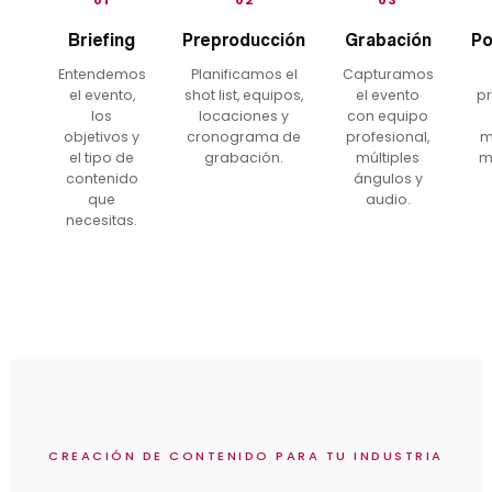
Briefing
Preproducción
Grabación
Po
Entendemos
Planificamos el
Capturamos
el evento,
shot list, equipos,
el evento
pr
los
locaciones y
con equipo
objetivos y
cronograma de
profesional,
m
el tipo de
grabación.
múltiples
m
contenido
ángulos y
que
audio.
necesitas.
CREACIÓN DE CONTENIDO PARA TU INDUSTRIA