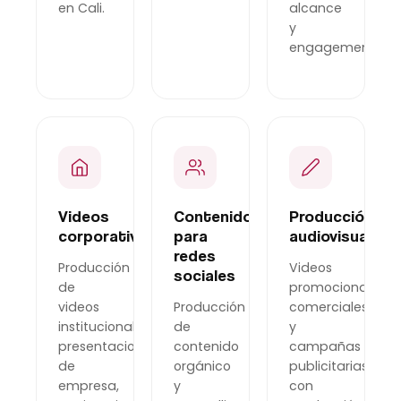
en Cali.
alcance
y
engagement.
Videos
Contenido
Producción
corporativos
para
audiovisual
redes
Producción
Videos
sociales
de
promocionales,
videos
Producción
comerciales
institucionales,
de
y
presentaciones
contenido
campañas
de
orgánico
publicitarias
empresa,
y
con