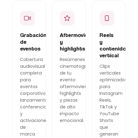
Grabación
Aftermovies
Reels
de
y
y
eventos
highlights
contenido
vertical
Cobertura
Resúmenes
audiovisual
cinematográficos
Clips
completa
de tu
verticales
para
evento:
optimizados
eventos
aftermovies,
para
corporativos,
highlights
Instagram
lanzamientos,
y piezas
Reels,
conferencias
de alto
TikTok y
y
impacto
YouTube
activaciones
emocional.
Shorts
de
que
marca
generan