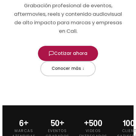
Grabación profesional de eventos,
aftermovies, reels y contenido audiovisual
de alto impacto para marcas y empresas
en Cali.
Cotizar ahora
Conocer más ↓
6+
50+
+500
10
MARCAS
EVENTOS
VIDEOS
CLIEN