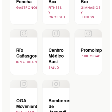
Foncha
Box
Box
GASTRONOMÍA
FITNESS
GIMNASIOS
Y
Y
CROSSFIT
FITNESS
Río
Centro
Promoimpreso
Cañasgordas
Médico
PUBLICIDAD
Busi
INMOBILIARIA
SALUD
OGA
Bomberos
Movimiento
de
Jamundí