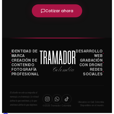
Cotizar ahora
IDENTIDAD DE
DESARROLLO
TRAMADOR
●
●
MARCA
WEB
CREACIÓN DE
GRABACIÓN
●
●
CONTENIDO
CON DRONE
Colombia
FOTOGRAFÍA
REDES
●
●
PROFESIONAL
SOCIALES
El diseño no solo acompaña el
mensaje, es el mensaje. Lo visual
define lo que sentimos, y lo que
Ubicados en Cali, Colombia
sentimos define lo que elegimos.
©2026 Tramador Colombia
Disponibles en el mundo.