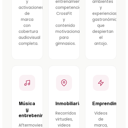
y
entrenamiento,
ambientes
activaciones
competencias,
y
de
CrossFit
experiencias
marca
y
gastronómicas
con
contenido
que
cobertura
motivacional
despiertan
audiovisual
para
el
completa.
gimnasios.
antojo.
Música
Inmobiliarias
Emprendimient
y
Recorridos
Videos
entretenimiento
virtuales,
de
Aftermovies
videos
marca,